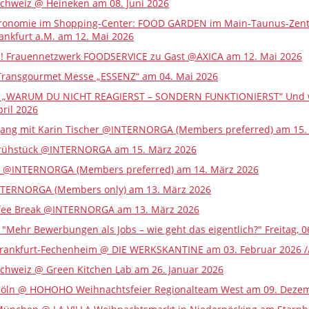
Schweiz @ Heineken am 08. Juni 2026
ronomie im Shopping-Center: FOOD GARDEN im Main-Taunus-Zentr
ankfurt a.M. am 12. Mai 2026
lin! Frauennetzwerk FOODSERVICE zu Gast @AXICA am 12. Mai 2026
ransgourmet Messe „ESSENZ“ am 04. Mai 2026
lk „WARUM DU NICHT REAGIERST – SONDERN FUNKTIONIERST“ Und wie
pril 2026
ang mit Karin Tischer @INTERNORGA (Members preferred) am 15.
Frühstück @INTERNORGA am 15. März 2026
e @INTERNORGA (Members preferred) am 14. März 2026
TERNORGA (Members only) am 13. März 2026
ffee Break @INTERNORGA am 13. März 2026
k "Mehr Bewerbungen als Jobs – wie geht das eigentlich?" Freitag, 0
rankfurt-Fechenheim @ DIE WERKSKANTINE am 03. Februar 2026 // 30
Schweiz @ Green Kitchen Lab am 26. Januar 2026
öln @ HOHOHO Weihnachtsfeier Regionalteam West am 09. Dezember 