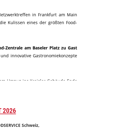
etzwerktreffen in Frankfurt am Main
die Kulissen eines der größten Food-
nd-Zentrale am Baseler Platz zu Gast
t und innovative Gastronomiekonzepte
 dem Umzug ins Kreisler-Gebäude Ende
unftsorientiertes, aktivitätsbasiertes
 2026
ODSERVICE
Schweiz,