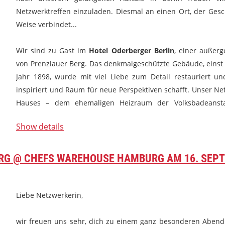
Netzwerktreffen einzuladen. Diesmal an einen Ort, der Ge
Weise verbindet...
Wir sind zu Gast im
Hotel Oderberger Berlin
, einer außer
von Prenzlauer Berg. Das denkmalgeschützte Gebäude, einst 
Jahr 1898, wurde mit viel Liebe zum Detail restauriert u
inspiriert und Raum für neue Perspektiven schafft. Unser N
Hauses – dem ehemaligen Heizraum der Volksbadeanstal
charakterstarken Rahmen für Begegnung bietet – statt.
Show details
...
G @ CHEFS WAREHOUSE HAMBURG AM 16. SEPT
Liebe Netzwerkerin,
wir freuen uns sehr, dich zu einem ganz besonderen Abend