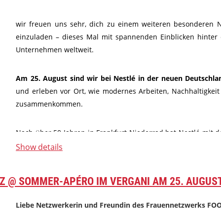
wir freuen uns sehr, dich zu einem weiteren besonderen N
einzuladen – dieses Mal mit spannenden Einblicken hinter 
Unternehmen weltweit.
Am 25. August sind wir bei Nestlé in der neuen Deutschla
und erleben vor Ort, wie modernes Arbeiten, Nachhaltigkei
zusammenkommen.
Nach über 50 Jahren in Frankfurt Niederrad hat Nestlé mit
2024 einen Neuanfang gewagt und setzt nun auf ein
zuk
Show details
Arbeitskonzept
. Der neue...
Z @ SOMMER-APÉRO IM VERGANI AM 25. AUGUST
Liebe Netzwerkerin und Freundin des Frauennetzwerks FO