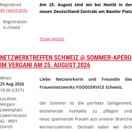
Registered
Am 25. August sind wir bei Nestlé in der
40 registrants
neuen Deutschland-Zentrale am Baseler Platz
zu Gast
und erleben vor Ort, wie modernes
Registration
Arbeiten...
is closed
Show details
NETZWERKTREFFEN SCHWEIZ @ SOMMER-APÉRO
IM VERGANI AM 25. AUGUST 2026
When
Liebe Netzwerkerin und Freundin des
25 Aug 2026
Frauennetzwerks FOODSERVICE
Schweiz,
18:00 (CEST)
Location
der Sommer ist die perfekte Gelegenheit,
Vergani
Löwenplatz ·
bestehende Kontakte zu pflegen und
Löwenstrasse
neue
spannende Frauen aus unserer Branche
42 · 8001
Zürich
kennenzulernen. Deshalb laden wir dich