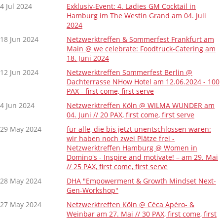
4 Jul 2024
Exklusiv-Event: 4. Ladies GM Cocktail in
Hamburg im The Westin Grand am 04. Juli
2024
18 Jun 2024
Netzwerktreffen & Sommerfest Frankfurt am
Main @ we celebrate: Foodtruck-Catering am
18. Juni 2024
12 Jun 2024
Netzwerktreffen Sommerfest Berlin @
Dachterrasse NHow Hotel am 12.06.2024 - 100
PAX - first come, first serve
4 Jun 2024
Netzwerktreffen Köln @ WILMA WUNDER am
04. Juni // 20 PAX, first come, first serve
29 May 2024
für alle, die bis jetzt unentschlossen waren:
wir haben noch zwei Plätze frei -
Netzwerktreffen Hamburg @ Women in
Domino's - Inspire and motivate! – am 29. Mai
// 25 PAX, first come, first serve
28 May 2024
DHA "Empowerment & Growth Mindset Next-
Gen-Workshop"
27 May 2024
Netzwerktreffen Köln @ Céca Apéro- &
Weinbar am 27. Mai // 30 PAX, first come, first