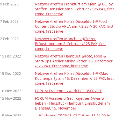
9 Feb 2023
Netzwerktreffen Frankfurt am Main @ GO by
Steffen Henssler am 9. Februar // 25 PAX, first
come, first serve
7 Feb 2023
Netzwerktreffen Köln / Düsseldorf @Food
Content Studio ARLA am 7.2.23 // 20 PAX, first
come, first serve
2 Feb 2023
Netzwerktreffen München @Tölzer
Bräustüberl am 2. Februar // 25 PAX, first
come, first serve
15 Dec 2022
Netzwerktreffen Hamburg @Foto, Food &
Start-Ups Atelier Misha Vetter, 15. Dezember
// 25 PAX, first come, first serve
15 Dec 2022
Netzwerktreffen Köln / Düsseldorf @XMas
Küchenparty am 15. Dezember // 25 PAX, first
come, first serve
16 Nov 2022
FORUM Frauennetzwerk FOODSERVICE
15 Nov 2022
FORUM Vorabend Get-Together @was wir
lieben - Herzstück Hamburg Eimsbüttel am
Dienstag, 15. November
15 Nov 2022
1. Workshop GROW & GLOW am 15.11.22 in