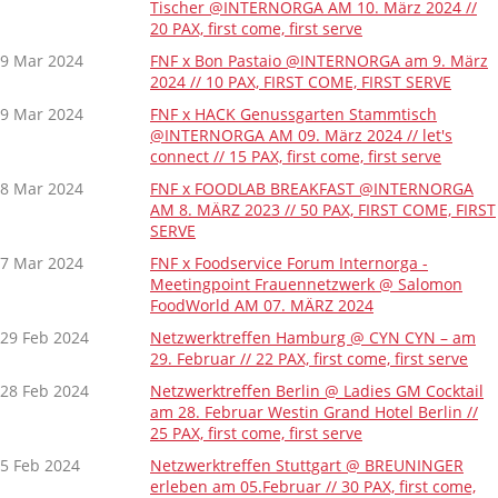
Tischer @INTERNORGA AM 10. März 2024 //
20 PAX, first come, first serve
9 Mar 2024
FNF x Bon Pastaio @INTERNORGA am 9. März
2024 // 10 PAX, FIRST COME, FIRST SERVE
9 Mar 2024
FNF x HACK Genussgarten Stammtisch
@INTERNORGA AM 09. März 2024 // let's
connect // 15 PAX, first come, first serve
8 Mar 2024
FNF x FOODLAB BREAKFAST @INTERNORGA
AM 8. MÄRZ 2023 // 50 PAX, FIRST COME, FIRST
SERVE
7 Mar 2024
FNF x Foodservice Forum Internorga -
Meetingpoint Frauennetzwerk @ Salomon
FoodWorld AM 07. MÄRZ 2024
29 Feb 2024
Netzwerktreffen Hamburg @ CYN CYN – am
29. Februar // 22 PAX, first come, first serve
28 Feb 2024
Netzwerktreffen Berlin @ Ladies GM Cocktail
am 28. Februar Westin Grand Hotel Berlin //
25 PAX, first come, first serve
5 Feb 2024
Netzwerktreffen Stuttgart @ BREUNINGER
erleben am 05.Februar // 30 PAX, first come,