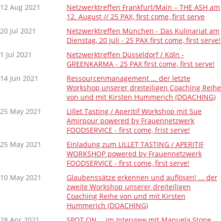
12 Aug 2021
Netzwerktreffen Frankfurt/Main – THE ASH am
12. August // 25 PAX, first come, first serve
20 Jul 2021
Netzwerktreffen München - Das Kulinariat am
Dienstag, 20 Juli - 25 PAX first come, first serve!
1 Jul 2021
Netzwerktreffen Düsseldorf / Köln -
GREENKARMA - 25 PAX first come, first serve!
14 Jun 2021
Ressourcenmanagement ... der letzte
Workshop unserer dreiteiligen Coaching Reihe
von und mit Kirsten Hummerich (DOACHING)
25 May 2021
Lillet Tasting / Aperitif Workshop mit Sue
Amirpour powered by Frauennetzwerk
FOODSERVICE - first come, frist serve!
25 May 2021
Einladung zum LILLET TASTING / APERITIF
WORKSHOP powered by Frauennetzwerk
FOODSERVICE - first come, first serve!
10 May 2021
Glaubenssätze erkennen und auflösen! ... der
zweite Workshop unserer dreiteiligen
Coaching Reihe von und mit Kirsten
Hummerich (DOACHING)
28 Apr 2021
SPOT ON… im Interview mit Manuela Stone,