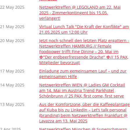
22 May 2025
Netzwerktreffen @ LEGOLAND am 22. Mai
2025 - Zimmerkontingent bis 15.05.
verlängert!
21 May 2025
Virtual Lunch Talk "Die Kraft der Konflikte" am
21.05.2025 um 12:00 Uhr
20 May 2025
Jetzt noch schnell den letzten Platz ergattern -
Netzwerktreffen HAMBURG // Female
Foodpower trifft Fine Dining – 20. Mai im
🍓"Der erdbeerfressende Drache" 🍓// 15 PAX,
Mitglieder bevorzugt
17 May 2025
Einladung zum gemeinsamen Lauf – und zur
gemeinsamen Hilfe
14 May 2025
Netzwerktreffen WIEN @ Ladies GM Cocktail
am 14. Mai im Austria Trend Parkhotel
Schönbrunn // 25 PAX, first come, first serve
13 May 2025
Aus der Komfortzone, über die Kaffeeplantage
auf Kuba bis zu LinkedIn – Let’s talk personal
(branding) beim Netzwerktreffen Frankfurt @
Lavazza am 13. Mai 2025
2 Apr 2025
Netzwerktreffen München @ Superschmarrn