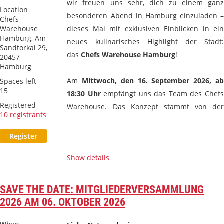
wir freuen uns sehr, dich zu einem ganz
Location
besonderen Abend in Hamburg einzuladen –
Chefs
Warehouse
dieses Mal mit exklusiven Einblicken in ein
Hamburg, Am
neues kulinarisches Highlight der Stadt:
Sandtorkai 29,
das
Chefs Warehouse Hamburg
!
20457
Hamburg
Am
Mittwoch, den 16. September 2026, ab
Spaces left
15
18:30 Uhr
empfängt uns das Team des Chefs
Registered
Warehouse. Das Konzept stammt von der
10 registrants
irischen Restaurant-Legende
Liam Tomlin
,
der mit seinem Ansatz...
Show details
SAVE THE DATE: MITGLIEDERVERSAMMLUNG
2026 AM 06. OKTOBER 2026