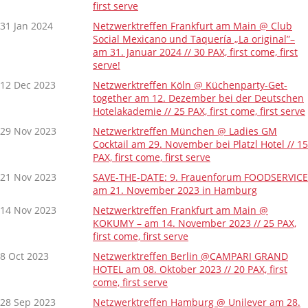
first serve
31 Jan 2024
Netzwerktreffen Frankfurt am Main @ Club
Social Mexicano und Taquería „La original”–
am 31. Januar 2024 // 30 PAX, first come, first
serve!
12 Dec 2023
Netzwerktreffen Köln @ Küchenparty-Get-
together am 12. Dezember bei der Deutschen
Hotelakademie // 25 PAX, first come, first serve
29 Nov 2023
Netzwerktreffen München @ Ladies GM
Cocktail am 29. November bei Platzl Hotel // 15
PAX, first come, first serve
21 Nov 2023
SAVE-THE-DATE: 9. Frauenforum FOODSERVICE
am 21. November 2023 in Hamburg
14 Nov 2023
Netzwerktreffen Frankfurt am Main @
KOKUMY – am 14. November 2023 // 25 PAX,
first come, first serve
8 Oct 2023
Netzwerktreffen Berlin @CAMPARI GRAND
HOTEL am 08. Oktober 2023 // 20 PAX, first
come, first serve
28 Sep 2023
Netzwerktreffen Hamburg @ Unilever am 28.