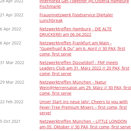
28 Apr 2022
Internorga Get-Together @L'Osteria Hamburg
Fischmarkt
21 Apr 2022
Frauennetzwerk Foodservice Digitaler
Lunchbreak
6 Apr 2022
Netzwerktreffen Hamburg - DIE ALTE
DRUCKEREI am 06.04.2022
6 Apr 2022
Netzwerktreffen Frankfurt am Main -
"Gugelhupf & Du" am 6. April // 30 PAX, first
come, first serve
31 Mar 2022
Netzwerktreffen Düsseldorf - FNF meets
Leaders Club am 31. März 2022 // 20 PAX, first
come, first serve
29 Mar 2022
Netzwerktreffen München - Natur
Wein@Herrensalon am 29. März // 30 PAX, first
come, first serve
22 Feb 2022
Unser Start ins neue Jahr: Cheers to you with
Fever-Tree Premium Mixers – first come, first
serve!
5 Oct 2021
Netzwerktreffen München – LITTLE LONDON
am 05. Oktober // 30 PAX, first come, first serve